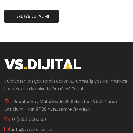
TEKLİF/BİLGİ AL
Türkiye'nin en çok tercih edilen kurumsal iş yazılımı markası
Logo Yazılım Manisa İş Ortağı VS Dijital.
Uncubozköy Mahallesi 5526 Sokak No:12/605 Noran
Officium - Kat:8/128 Yunusemre /MANİSA
0 (236) 6060160
info@vsdijital.com.tr