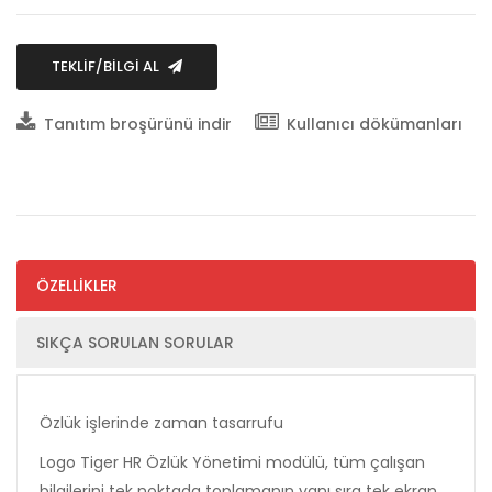
TEKLİF/BİLGİ AL
Tanıtım broşürünü indir
Kullanıcı dökümanları
ÖZELLİKLER
SIKÇA SORULAN SORULAR
Özlük işlerinde zaman tasarrufu
Logo Tiger HR Özlük Yönetimi modülü, tüm çalışan
bilgilerini tek noktada toplamanın yanı sıra tek ekran