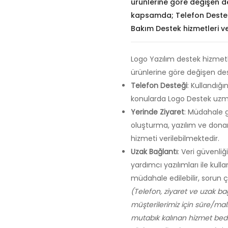
ürünlerine göre değişen d
kapsamda; Telefon Desteği
Bakım Destek hizmetleri ve
Logo Yazılım destek hizmetl
ürünlerine göre değişen de
Telefon Desteği
: Kullandığı
konularda Logo Destek uzma
Yerinde Ziyaret
: Müdahale 
oluşturma, yazılım ve dona
hizmeti verilebilmektedir.
Uzak Bağlantı
: Veri güvenli
yardımcı yazılımları ile kul
müdahale edilebilir, sorun 
(Telefon, ziyaret ve uzak ba
müşterilerimiz için süre/ma
mutabık kalınan hizmet bedel