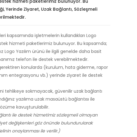
estek hizmeti paketlerimiz bulunuyor. Bu
, Yerinde Ziyaret, Uzak Bağlantı, Sözleşmeli
rilmektedir.
eri kapsamında işletmelerin kullandıkları Logo
stek hizmeti paketlerimiz bulunuyor. Bu kapsamda;
nız Logo Yazılım ürünü ile ilgili genelde daha basit
nımız telefon ile destek verebilmektedir.
gerektiren konularda (kurulum, hata giderme, rapor
nım entegrasyonu vb.) yerinde ziyaret ile destek
ğini tehlikeye sokmayacak, güvenilir uzak bağlantı
landığınız yazılıma uzak masaüstü bağlantısı ile
çözüme kavuşturulabilir.
ğlantı ile destek hizmetimiz sözleşmeli olmayan
liyet değişkenleri göz önünde bulundurularak
inin onaylanması ile verilir.)